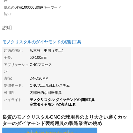
件:
供給の
月額100000 /関連キーワード
能力:
説明
モノクリスタルのダイヤモンドの切削工具
起源の場所:
広東省、中国（本土）
全長:
50-100mm
アプリケーショ
CNCプロセス
ン:
直径:
D4-D20MM
制御モード:
CNCの工具細工システム
可用性:
内部外的な回転用具
モノクリスタル ダイヤモンドの切削工具
ハイライト:
,
産業ダイヤモンドの切削工具
良質のモノクリスタルCNCの球用具のより大きい磨くカッ
ターのダイヤモンド製粉用具の製造業者の眺め