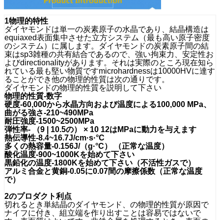
1物理的特性
ダイヤモンドは単一の炭素原子の水晶であり、結晶構造は
equiaxed表面集中させた立方システム（最も高い原子密度
のシステム）に属します。ダイヤモンドの炭素原子間の結
束はsp3雑種の共有結合であるので、強い拘束力、安定性お
よびdirectionalityがあります。それは実際のところ現在知ら
れている最も堅い物質ですmicrohardnessは10000HVに達す
ることができ他の物理的性質は次の通りです。
ダイヤモンドの物理的性質を説明して下さい
物理的性質-数字
硬度-60,000から水晶方向および温度による100,000 MPa、
曲がる強さ-210~490MPa
耐圧強度-1500~2500MPa
弾性率- （9 | 10.5の） × 10 12はMPaに動力を与えます
熱伝導性-8.4~16.7J/cm·s·°C
多くの熱容量-0.156J/（g·°C） （正常な温度）
酸化温度-900~1000Kを始めて下さい
黒鉛化の温度-1800Kを始めて下さい（不活性ガスで）
アルミ合金と黄銅-0.05に0.07間の摩擦係数（正常な温度
で）
2のプロダクト利点
切れるとき単結晶のダイヤモンド、の物理的性質が原因で
ナイフに付き、組立端を作り出すことは容易ではないで