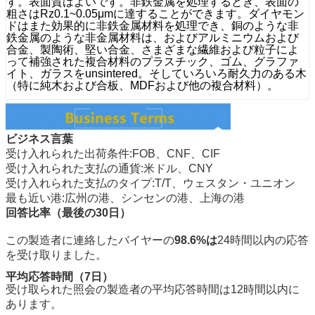
す。表面質はよいです。非鉄金属を処理するとき、表面の
粗さはRz0.1~0.05μmに達することができます。ダイヤモン
ドはまた効果的に非鉄金属材料を処理でき、銅のような非
鉄金属のような非金属材料は、およびアルミニウムおよび
合金、製陶術、堅い合金、さまざまな繊維および粒子によ
って補強された複合材料のプラスチック、ゴム、グラファ
イト、ガラスをunsintered。そしていろいろ耐久力のある木
（特に純木および合板、MDFおよび他の複合材料）。
ビジネス言葉
受け入れられた出荷条件:FOB、CNF、CIF
受け入れられた支払の通貨:米ドル、CNY
受け入れられた支払のタイプ:T/T、ウェスタン・ユニオン
最も近い港:広州の港、シンセンの港、上海の港
回答比率（最後の30日）
この製造者に連絡したバイヤーの
98.6%は
24時間以内の応答
を受け取りました。
平均応答時間（7日）
受け取られた照会の製造者の平均応答時間は12時間以内に
あります。