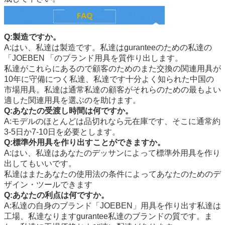
Q:製造ですか。
A:はい、私達は製造です。私達はguranteeのための私達の
「
JOEBEN
「のブランド用具を質作り出します。
私達がこれらにあるので顧客のためのまた交換の関連用具が
10年に守備につく私達、私達です十分よく知られた中国の
市場用具。私達は通常私達の顧客がそれらのための最もよい
適した関連用具を選ぶのを助けます。
Q:あなたの受渡し時間は何ですか。
A:モデルのほとんどは品切れなら元在庫です、そこに通常約
3-5日か7-10日を必要とします。
Q:標準外用具を作り出すことができますか。
A:はい、私達はあなたのデッサンによって標準外用具を作り
出してもいいです。
私達はまたあなたの使用法の条件によってあなたのためのデ
ザイン・ツールできます
Q:あなたの利点は何ですか。
A:私達の自身のブランド「
JOEBEN
」用具を作り出す私達は
工場、私達なりますgurantee私達のブランドの質です。ま