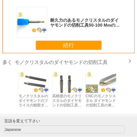
耐久力のあるモノクリスタルのダイ
ヤモンドの切削工具50-100 Mmの全
長
続行
モノクリスタルのダイヤモンドの切削工具
多く
然な
モノクリスタルの
高精度のモノクリ
CNCのモノクリス
CNC モ
stallのダ
ダイヤモンドのフ
スタルのダイヤモ
タル ダイヤモンド
タルダイ
ドのモノ
ライスの精密ダイ
ンドの切削工具の
の切削工具の単結
切断ツ
ルのダイ
ヤモンドの切断販
モノクリスタルの
晶MCDの宝石類の
回転用具
売のための回転用
ダイヤモンドのフ
切削工具
工作機械
具のダイヤモンド
ライス
言語を変えて下さい
ライト
カッター
Japanese