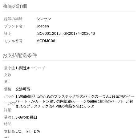
商品の詳細
起源の場所:
シンセン
ブランド名:
Joeben
証明:
ISO9001:2015 , GR201744202646
モデル番号:
MCDMC06
お支払配送条件
最小注
1 /関連キーワード
文数
量:
価格:
交渉可能
パッケ
1.White部品はのためのプラスチック管のパックの一つ3.Use気泡のペー
パー トトがカートン箱5.の内部箱/カートン/palleに気泡のペーパーと包
ージの
まれるプラスチック管4.Putの商品を包むカッタ
詳細:
受渡し
3-8work 幾日
時間:
支払条
L/C、T/T、D/A