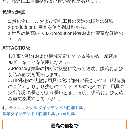
た、私達に工場価格および速い配達があります。
私達の利点:
炭化物ロールおよび切削工具の製造の10年の経験
1.
produdtionに用具を使う列材料から。
2.
世界の最高レベルのprodution装置および豊富な経験の
3.
チーム
ATTACTION:
1.仕事が部分および機械安定している確かめ、精密ホー
ルダーをことを使用しなさい。
2.Pleaseは実際の切断の状態に従って速度、供給および
切込み歯丈を調節します。
3.The製粉の状態は用具の突出部分の長さが4*D （製造所
の直径）よりより少しのエンド ミルのためです。用具の
突出部分の長さがより長いとき、速度、供給および切込
み歯丈を調節して下さい。
モノクリスタル ダイヤモンドの切削工具
札:
,
産業ダイヤモンドの切削工具
mcd用具
,
最高の価格で