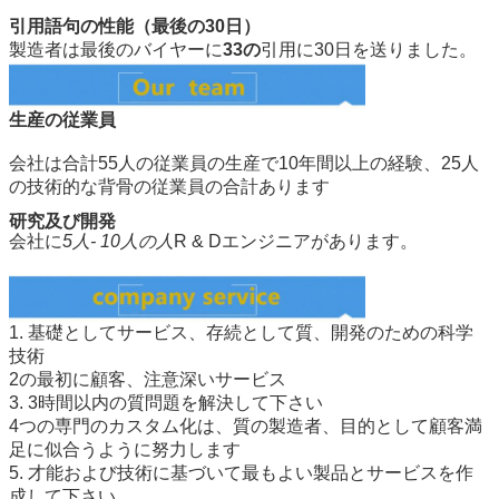
引用語句の性能（最後の30日）
製造者は最後のバイヤーに
33の
引用に30日を送りました。
生産の従業員
会社は合計55人の従業員の生産で10年間以上の経験、25人
の技術的な背骨の従業員の合計あります
研究及び開発
会社に
5人- 10人の人
R & Dエンジニアがあります。
1.
基礎としてサービス、存続として質、開発のための科学
技術
2の最初に顧客、注意深いサービス
3.
3時間以内の質問題を解決して下さい
4つの専門のカスタム化は、質の製造者、目的として顧客満
足に似合うように努力します
5.
才能および技術に基づいて最もよい製品とサービスを作
成して下さい。