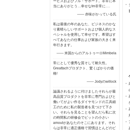
ービスおよびフル・サポート。非常に本
当にありがとう…幸せなIm非常に….
—— 赤味がかっている氏
私は最後の年のあなた、ビジネスのかな
り素晴らしいサポートおよび個人的なス
ペシャルを使用して幸せです。希望はす
べてあなたの仕事および家族の大きく来
年行きます。
—— 米国からのアルトゥーロMimbela
常にとして優秀な質そして耐久性。
Greattachプロダクト、驚くばかりの価
格!
—— Jodyのwillock
論議されるように付けましたそれらが最
高品質プロダクトを非常に専門およびと
働いてがよい作るダイヤモンドの工具細
工のために私の製造者を見つけて下さ
い。それらを見ることを望んだら私に次
の時間私の研修会でビットの小さい
amoutがあなたのそこにあります。それ
らは非常に適正価格で習慣ほとんどのビ