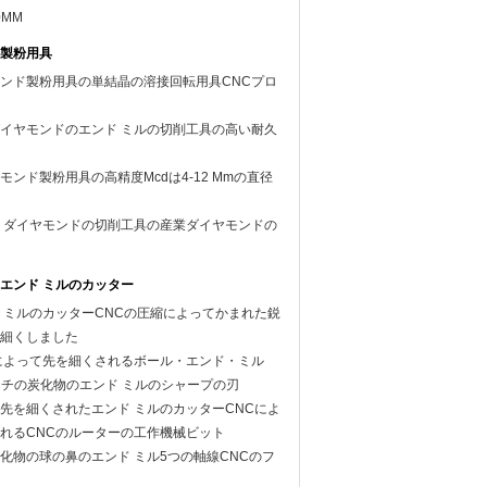
0MM
製粉用具
ンド製粉用具の単結晶の溶接回転用具CNCプロ
イヤモンドのエンド ミルの切削工具の高い耐久
ンド製粉用具の高精度Mcdは4-12 Mmの直径
 ダイヤモンドの切削工具の産業ダイヤモンドの
エンド ミルのカッター
 ミルのカッターCNCの圧縮によってかまれた鋭
細くしました
によって先を細くされるボール・エンド・ミル
8インチの炭化物のエンド ミルのシャープの刃
先を細くされたエンド ミルのカッターCNCによ
れるCNCのルーターの工作機械ビット
化物の球の鼻のエンド ミル5つの軸線CNCのフ