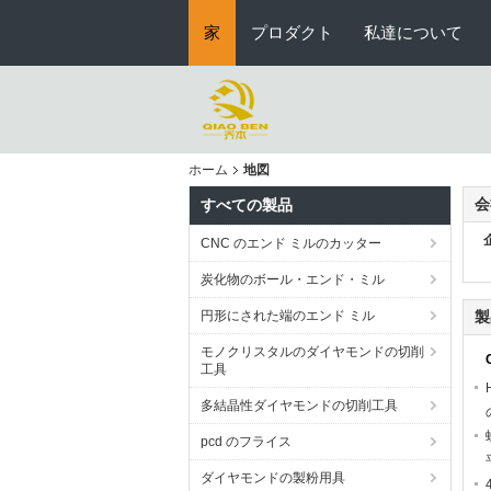
家
プロダクト
私達について
ホーム
地図
会
すべての製品
CNC のエンド ミルのカッター
炭化物のボール・エンド・ミル
円形にされた端のエンド ミル
製
モノクリスタルのダイヤモンドの切削
工具
多結晶性ダイヤモンドの切削工具
pcd のフライス
ダイヤモンドの製粉用具