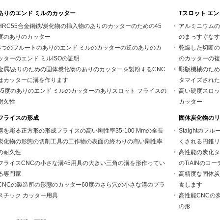
ありのエンド ミルのカッター
Tスロット エ
HRC55合金鋼鉄/炭化物の挿入物のありのカッターのための45
アルミニウムの
度のありのカッター
のまっすぐなす
4つのフルートのありのエンド ミルのカッターの逆のありのカ
乾燥した切断のた
ッターのエンド ミルISOの証明
のカッターの複
金属/ありのための固体炭化物のありのカッターを製粉するCNC
彫版機械のため
はカッターに溝を作ります
タマイズされた
45度のありのエンド ミルのカッターのありスロット フライスの
高い硬度スロッ
耐久性
カッター
フライスの形成
固体炭化物のリ
溝を彫る正方形の形成フライスの高い剛性率35-100 Mmの全長
Staight
炭化物の形態の切削工具の工作物の表面の終わりの高い剛性率
くされる円錐リ
の耐久性
高性能の炭化タ
フライスCNCの小さな溝45用具の大きい三角の溝を形作ってい
のTiAINのコ
る専門家
高精度な固体炭
CNCの製造所の形態のカッター60度のさら穴の小さな溝のプラ
食します
スチック カッター用具
高性能CNCの
の形