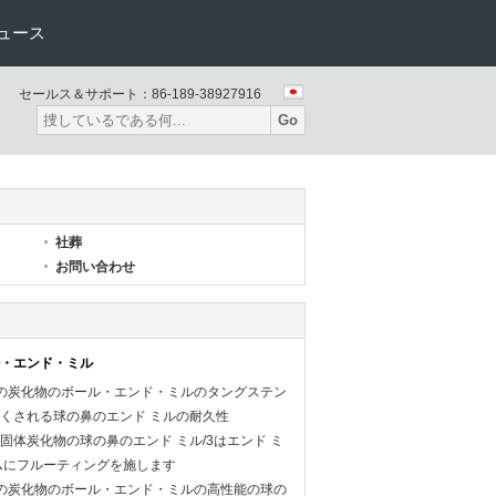
ュース
セールス＆サポート：
86-189-38927916
Go
社葬
お問い合わせ
・エンド・ミル
の炭化物のボール・エンド・ミルのタングステン
くされる球の鼻のエンド ミルの耐久性
固体炭化物の球の鼻のエンド ミル/3はエンド ミ
ムにフルーティングを施します
の炭化物のボール・エンド・ミルの高性能の球の