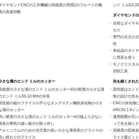
ダイヤモンドCNCの工作機械の高精度の習慣2のフルートの概
ンド ミルD2-2
要の高速切断
ダイヤモンドの
自然なダイヤモ
セス
専門の注文のダ
性
単結晶のダイヤモ
に用具を使う
モノクリスタル
切削工具
小さな溝のエンド ミルのカッター
先を細くされた
高精度の小さな溝のエンド ミルのカッター45の程度の小さな溝
高性能はエンド
のエンド ミル50-10 Mmの全長
角の設計の先を
高性能の縦のフライスの平らなタングステン鋼鉄炭化物の小さ
CNCの炭化物
な溝のカッター
HRC55 1 
高い硬度の小さな溝のエンド ミルのカッター4の端より少ない
適用範囲が広い
用具の摩耗の速い破片の取り外し
って先を細くさ
アルミニウムのための光沢度の高い小さな溝用具のフライスの
高精度の固体炭
高い終わりのフライス
ライス盤ビット