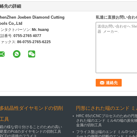
絡先の詳細
henZhen Joeben Diamond Cutting
私達に直接お問い合わ
ools Co,.Ltd
コンタクトパーソン:
Mr. huang
電話番号:
0755-2765 4077
ファックス:
86-0755-2765-6225
多結晶性ダイヤモンドの切削
円形にされた端のエンド ミ
HRC 65のCNCプロセスのための円
工具
された端のエンド ミル4の端の炭化
金属の切削工具
鏡の様な切り分けることのための高い
硬度のPcdのダイヤモンドの切削工具
フライス盤は端のエンド ミル/3つの
PCDの溶接のフライス
ルートの側面の切断のエンド ミルを