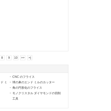
8
9
10
>>
>|
CNC のフライス
ド ミ
球の鼻のエンド ミルのカッター
角の円形化のフライス
モノクリスタル ダイヤモンドの切削
工具