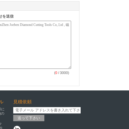
せを送信
(
0
/ 3000)
ル
見積依頼
形に
物の
送って下さい
フ
円