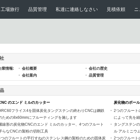
工場旅行
品質管理
私達に連絡しなさい
見積依頼
ニ
社
企業情報:
会社概要
会社の歴史
会社案内
品質管理
品
CNC のエンド ミルのカッター
炭化物のボール
HRC60フライス4を固体炭化タングステンの終わりCNCは鋼鉄
2つのフルート
のための8x60mmにフルーティングを施します
によって先を細
螺線形の炭化物CNCのエンド ミルのカッター、4つのフルート
タングステンの
平らなCNCの製粉の切削工具
ル アルミニウ
4つのフルートの平行すねのステンレス鋼の製粉のための固体炭
2つのフルート