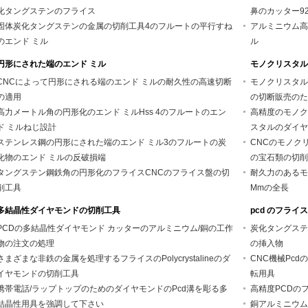
化タングステンのフライス
鼻のカッター92.
固体炭化タングステンの金属の切削工具4のフルートの平行すね
アルミニウム高
のエンド ミル
ル
円形にされた端のエンド ミル
モノクリスタル
CNCによって円形にされる端のエンド ミルの耐久性の高速切断
モノクリスタル
の適用
の切断販売のた
高力メートル角の円形化のエンド ミルHss 4のフルートのエン
高精度のモノク
ド ミルねじ設計
スタルのダイヤ
ステンレス鋼の円形にされた端のエンド ミル3のフルートの炭
CNCのモノク
化物のエンド ミルの反破損端
の宝石類の切削
タングステン鋼鉄角の円形化のフライスCNCのフライス盤の切
耐久力のあるモ
削工具
Mmの全長
多結晶性ダイヤモンドの切削工具
pcd のフライス
PCDの多結晶性ダイヤモンド カッターのアルミニウム/銅の工作
炭化タングステ
物の注文の処理
の挿入物
さまざまな非鉄の金属を処理するフライスのPolycrystalineのダ
CNC機械Pcd
イヤモンドの切削工具
転用具
携帯電話/ラップトップのためのダイヤモンドのPcd溝を彫る多
高精度PCDの
結晶性用具を強調して下さい
銅アルミニウム