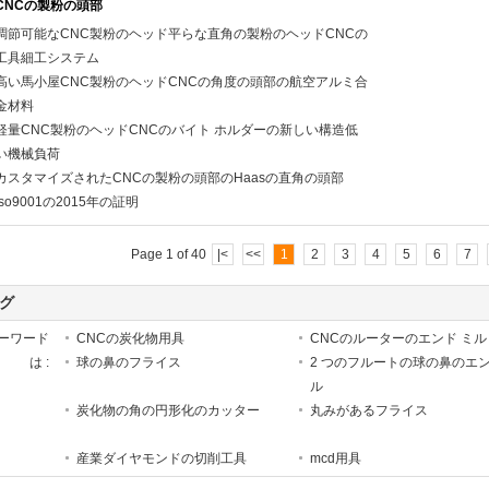
CNCの製粉の頭部
調節可能なCNC製粉のヘッド平らな直角の製粉のヘッドCNCの
工具細工システム
高い馬小屋CNC製粉のヘッドCNCの角度の頭部の航空アルミ合
金材料
軽量CNC製粉のヘッドCNCのバイト ホルダーの新しい構造低
い機械負荷
カスタマイズされたCNCの製粉の頭部のHaasの直角の頭部
Iso9001の2015年の証明
Page 1 of 40
|<
<<
1
2
3
4
5
6
7
グ
ーワード
CNCの炭化物用具
CNCのルーターのエンド ミル
は :
球の鼻のフライス
2 つのフルートの球の鼻のエン
ル
炭化物の角の円形化のカッター
丸みがあるフライス
産業ダイヤモンドの切削工具
mcd用具